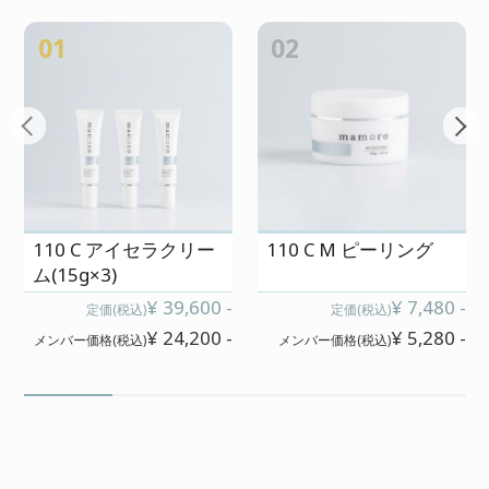
わたしは匂いが気にいっていて、癒
しの時間になっています(╹◡╹)じんわ
01
02
り温まり、デトックスされているよ
うな気もします 笑
お湯がなめらか?になるので肌の弱い
子供たちにもよさそうです!
110 C アイセラクリー
110 C M ピーリング
ム(15g×3)
¥ 39,600 -
¥ 7,480 -
定価(税込)
定価(税込)
¥ 24,200 -
¥ 5,280 -
メンバー価格(税込)
メンバー価格(税込)