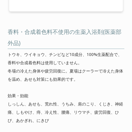
ご使用上の注意
特定商取引に関する表記
プライバシーポリシー
香料・合成着色料不使用の生薬入浴剤(医薬部
運営会社
外品)
トウキ、ウイキョウ、チンピなど10成分、100%生薬配合で、
0120-820-110
香料や合成着色料は使用していません。
冬場の冷えた身体や疲労回復に。夏場はクーラーで冷えた身体
定休日 : 毎週 日・月・祝
を温め、あせも対策にも効果的です。
効果・効能
しっしん、あせも、荒れ性、うちみ、肩のこり、くじき、神経
痛、しもやけ、痔、冷え性、腰痛、リウマチ、疲労回復、ひ
び、あかぎれ、にきび