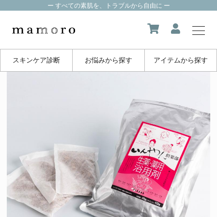
ー すべての素肌を、トラブルから自由に ー
スキンケア診断
お悩みから探す
アイテムから探す
my page
マイページ
about us
mamoroについて
product
製品一覧
FAQ
よくある質問