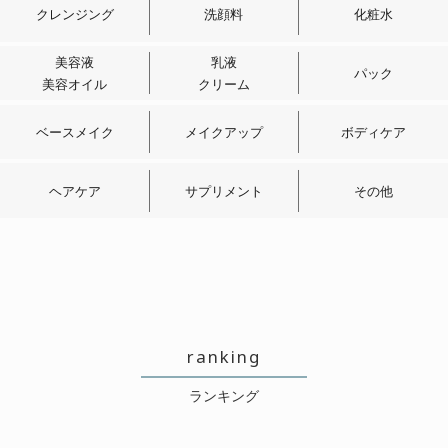
とても気にいっていますが、10袋し
クレンジング
洗顔料
化粧水
かはいっていないので、もう少し大
きいサイズが
美容液
乳液
パック
美容オイル
クリーム
あればいいなぁと思います🛁
ベースメイク
メイクアップ
ボディケア
ヘアケア
サプリメント
その他
においに癒されます!
2022/03/17 投稿者：erina..anna
おすすめレベル：
★★★★
肌の弱い子供たちのために愛用して
います。
ranking
黄色っぽい色がでるので鬼滅の善逸
ランキング
のおふろ〜♪といって喜んでくれてい
ます 笑