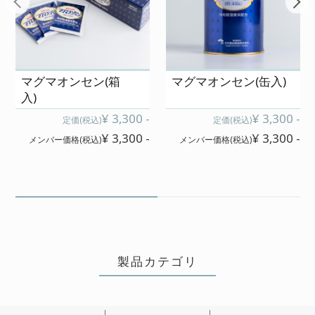
芯からポカポカして寒い日も気持ち
よく快眠できるのが気に入っていま
す。
こどもも寒いひは生薬、普通のとき
マグマオンセン(箱
マグマオンセン(缶入)
はマグマね!と使い分けを指示されて
入)
います😂
¥ 3,300 -
¥ 3,300 -
定価(税込)
定価(税込)
¥ 3,300 -
¥ 3,300 -
メンバー価格(税込)
メンバー価格(税込)
2022/10/15 投稿者：BIGMAMA
おすすめレベル：
★★★★
薬草のかおりが心地よく、デトック
製品カテゴリ
スされてるなぁと感じます。
からだの中からじんわりと温まるの
で、ぽかぽか感が長持ち✨