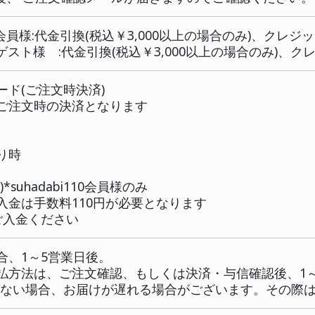
代金引換手数料(suhadabi110会員様は不要)
)ご購入されたい商品の[カゴに入れる]をクリ
)ショッピングカート画面で[購入手続きへ]
)お届け先を選択し、[選択したお届け先に送
)お支払方法を選択し、[次へ]をクリックしま
)ご注文内容を確認して頂き[ご注文完了ペー
)買い物完了後、 ご注文確認メールが届きま
uhadabi110会員様:代金引換(税込￥3,0
eb会員様・ゲスト様 :代金引換(税込￥3,0
レジットカード(ご注文時決済)
則としてご注文時の決済となります