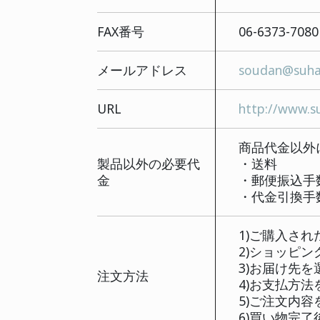
〒5
住所
大
電話番号
06
FAX番号
06
メールアドレス
so
URL
ht
商
製品以外の必要代
・
金
・