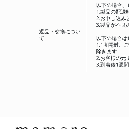
代
支払期限
製
郵
現
7
代
引渡し時期
そ
(
以
1
2