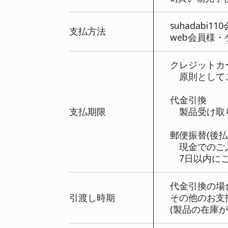
・
1
2
3
注文方法
4
5
6
s
支払方法
w
ク
原