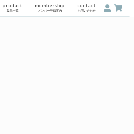
skin care shindan
product
membe
スキンケア診断
製品一覧
メンバー
律に基づく表記