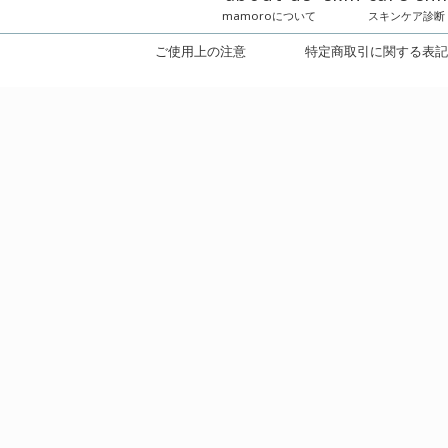
.製品が不良の場合
下の場合は返品・交換はお受けできません
.1度開封、ご使用になられた製品(開封シー
きます
.お客様の元でキズ・破損が生じた製品
.到着後1週間以上経過した製品