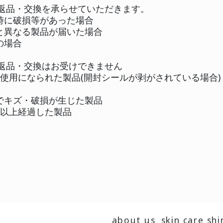
金引換
品受け取り時
便振替(後払)*suhadabi110会員様のみ
金でのご入金は手数料110円が必要となり
日以内にご入金ください
金引換の場合、1～5営業日後。
の他のお支払方法は、ご注文確認、もしくは
製品の在庫がない場合、お届けが遅れる場合
下の場合、返品・交換を承らせていただきま
.製品の配送時に破損等があった場合
.お申し込みと異なる製品が届いた場合