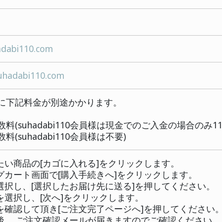
30-0012
阪府大阪市北区芝田1-12-7大栄ビル新館5F
-6373-7755
-6373-7080
udan@suhadabi110.com
tp://www.suhadabi110.com
品代金以外に下記料金が別途かかります。
送料
郵便振込手数料(suhadabi110会員様は現金