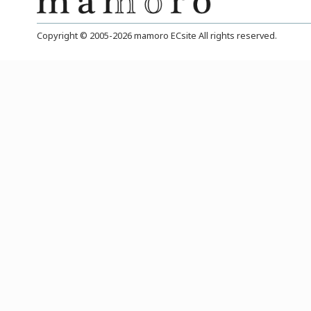
3
返品・交換につい
て
以
1
除
2
3