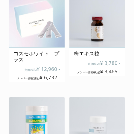
cart
カートの中を見る
contact
お問い合わせ
コスモホワイト プ
梅エキス粒
ラス
¥ 3,780 -
salon
定価(税込)
¥ 12,960 -
定価(税込)
¥ 3,465 -
店舗情報
メンバー価格(税込)
¥ 6,732 -
メンバー価格(税込)
membership
メンバー登録案内