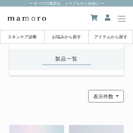
ー すべての素肌を、トラブルから自由に ー
スキンケア診断
お悩みから探す
アイテムから探す
my page
製品一覧
マイページ
about us
mamoroについて
表示件数
product
製品一覧
FAQ
よくある質問