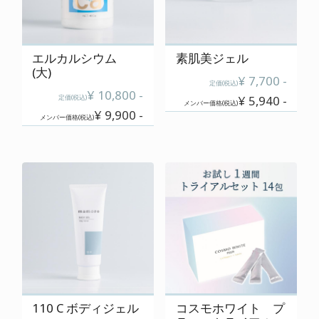
ご使用上の注意
特定商取引に関する表記
エルカルシウム
素肌美ジェル
(大)
プライバシーポリシー
¥ 7,700 -
定価(税込)
¥ 10,800 -
定価(税込)
¥ 5,940 -
運営会社
メンバー価格(税込)
¥ 9,900 -
メンバー価格(税込)
0120-820-110
定休日 : 毎週 日・月・祝
110 C ボディジェル
コスモホワイト プ