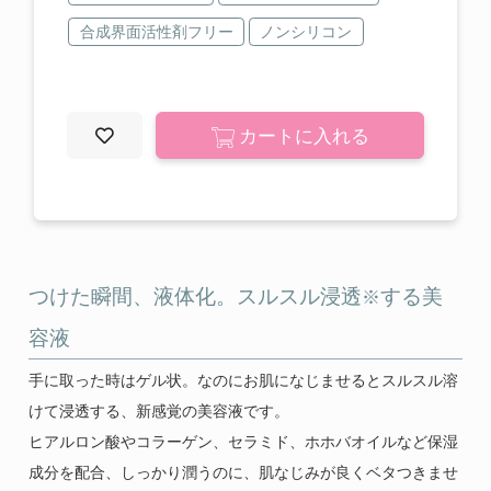
ご使用上の注意
合成界面活性剤フリー
ノンシリコン
特定商取引に関する表記
プライバシーポリシー
カートに入れる
運営会社
0120-820-110
定休日 : 毎週 日・月・祝
つけた瞬間、液体化。スルスル浸透
する美
※
容液
手に取った時はゲル状。なのにお肌になじませるとスルスル溶
けて浸透する、新感覚の美容液です。
ヒアルロン酸やコラーゲン、セラミド、ホホバオイルなど保湿
成分を配合、しっかり潤うのに、肌なじみが良くベタつきませ