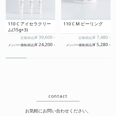
肌の変化が楽しみです!!!
110 C アイセラクリー
110 C M ピーリング
ム(15g×3)
やけどにも使える!
¥ 39,600 -
¥ 7,480 -
定価(税込)
定価(税込)
2026/06/05 投稿者：ふゆみ
¥ 24,200 -
¥ 5,280 -
メンバー価格(税込)
メンバー価格(税込)
おすすめレベル：
★★★★★
不慣れなヘアーコテで、前髪の生え
際をやけどしてしまいました。。急
いでいたので冷やせず、ヒリヒリの
まま出勤。。。昼休みにサロンにラ
イン相談すると、すぐに返事をいた
contact
だき、とにかく素肌美ジェルをこま
めにつけてとのこと!外では無理なの
お気軽にお問い合わせください。
で、家にいるときにできるだけアド