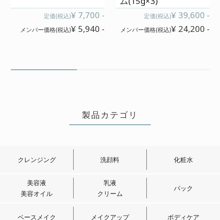
ム(15g×3)
¥ 7,700 -
¥ 39,600 -
定価(税込)
定価(税込)
母は会員ではないのですが、時間が
¥ 5,940 -
¥ 24,200 -
メンバー価格(税込)
メンバー価格(税込)
あるときはしゃべりながら母の顔を
スキンケアしてあげています。普段
はもったいないので母の顔には使わ
ないのですが、先日の母の日に、素
肌美ジェルをつかってみました。母
にはなにも言ってなかったけど、次
の日「いつもと違うねんけど!なにか
製品カテゴリ
した!?」と言われ、気に入られたら困
るので何も言いませんでしたが、や
っぱり素肌美ジェルすご!!と思いまし
クレンジング
洗顔料
化粧水
た♪
美容液
乳液
パック
美容オイル
クリーム
ベースメイク
メイクアップ
ボディケア