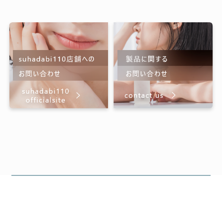
バイス通りにしました。10日ほどで
跡も残らずつるつるになり本当に感
謝です!ありがとうございました!!
すぐに効果ありました!
2026/05/30 投稿者：ななみ
おすすめレベル：
★★★★★
前から興味あったので、サロンで試
しに使ってもらいました。翌朝、肌
のやわらかさがいつもと格段に違
い、効果の速さに驚きました!10%引
きの月でしたので、早速購入しまし
た(^^)気に入っています♪