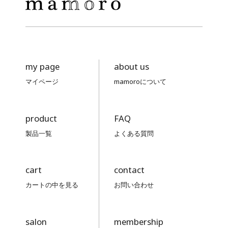
スタッフさんの言う通りでした♪
my page
about us
2026/05/19 投稿者：るるぶ
マイページ
mamoroについて
おすすめレベル：
★★★★★
40代後半から、周りとの差がついて
product
FAQ
くるから!とサロンで言われていて、
製品一覧
よくある質問
いまいちピンときていませんでした
が、ついこの間久しぶりに友達と会
い、「ほんまやん!」でした。目の周
cart
contact
りのシワとくすみが・・・人に教え
カートの中を見る
お問い合わせ
るのは自分の肌に結果が出てからと
思っていたので、その日に友達に教
えました♪来週、一緒に行く予定です
salon
membership