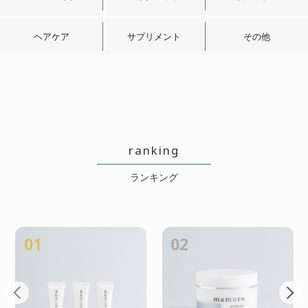
ハリ実感しました
ヘアケア
サプリメント
その他
2026/06/18 投稿者：グ美
おすすめレベル：
★★★★★
化粧水の前に使った方が、ハリ実感
しました!お手入れ楽しいです♪
ranking
ランキング
ハリ感でました!!
2026/06/11 投稿者：ラブりん
おすすめレベル：
★★★★★
01
02
使い始めて1か月くらいで、ハリを感
じました。美容液なのに化粧水の前
に使うのも新鮮でした!これからのお