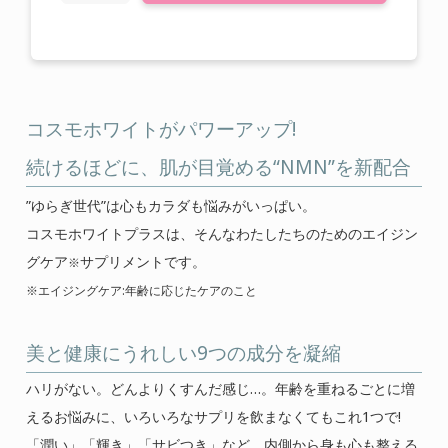
ご使用上の注意
特定商取引に関する表記
プライバシーポリシー
コスモホワイトがパワーアップ!
運営会社
続けるほどに、肌が目覚める“NMN”を新配合
0120-820-110
”ゆらぎ世代”は心もカラダも悩みがいっぱい。
コスモホワイトプラスは、そんなわたしたちのためのエイジン
定休日 : 毎週 日・月・祝
グケア
サプリメントです。
※
※エイジングケア:年齢に応じたケアのこと
美と健康にうれしい9つの成分を凝縮
ハリがない。どんよりくすんだ感じ…。年齢を重ねるごとに増
えるお悩みに、いろいろなサプリを飲まなくてもこれ1つで!
「潤い」「輝き」「サビつき」など、内側から身も心も整える