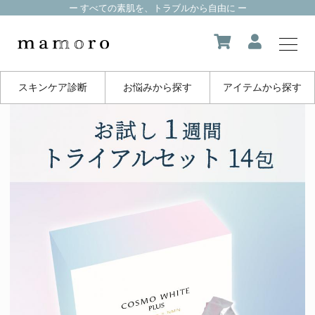
ー すべての素肌を、トラブルから自由に ー
スキンケア診断
お悩みから探す
アイテムから探す
my page
マイページ
about us
mamoroについて
product
製品一覧
FAQ
よくある質問