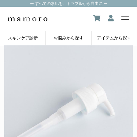
ー すべての素肌を、トラブルから自由に ー
スキンケア診断
お悩みから探す
アイテムから探す
my page
マイページ
about us
mamoroについて
product
製品一覧
FAQ
よくある質問