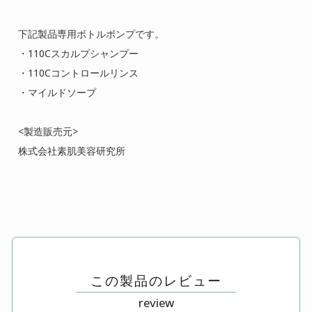
ご使用上の注意
下記製品専用ボトルポンプです。
特定商取引に関する表記
・110Cスカルプシャンプー
プライバシーポリシー
・110Cコントロールリンス
・マイルドソープ
運営会社
<製造販売元>
0120-820-110
株式会社素肌美容研究所
定休日 : 毎週 日・月・祝
この製品のレビュー
review