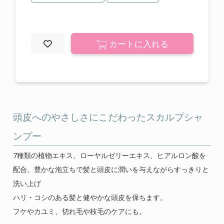
ご使用上の注意
特定商取引に関する表記
カートに入れる
プライバシーポリシー
運営会社
0120-820-110
頭皮へのやさしさにこだわったスカルプシャ
定休日 : 毎週 日・月・祝
ンプー
7種類の植物エキス、ローヤルゼリーエキス、ヒアルロン酸を
配合。豊かな泡立ちで髪と頭皮に潤いを与えながらすっきりと
洗い上げ
ハリ・コシのある髪と健やかな頭皮を保ちます。
フケやカユミ、切れ毛や枝毛のケアにも。