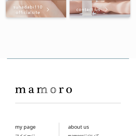
炎症の薬を塗っていましたが良くな
らず、我慢できずに搔きむしって悪
化して・・・その繰り返しでした。
ある日サロンで、たまたまスカルプ
シャンプーとリンスのサンプルをも
らい、何も期待せずに使ってみまし
たが、その日は頭皮の痒みがなく、
本当に驚きました!急いで現品を購入
し使い始めましたが、やはりかゆみ
が落ち着き、ここに答えがあったの
か!という気持ちです。本当に感謝で
す。ありがとうございます。
my page
about us
品はいいけど・・・
マイページ
mamoroについて