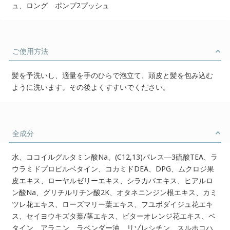
ュ、ロング ポンプ2プッシュ
ご使用方法
髪を予洗いし、適量を手のひらで泡立て、頭皮と髪を包み込む
ように洗います。その後よくすすいでください。
全成分
水、ココイルグルタミン酸Na、(C12,13)パレス―3硫酸TEA、ラ
ウラミドプロピルベタイン、コカミドDEA、DPG、ムクロジ果
皮エキス、ローヤルゼリーエキス、シラカバエキス、ヒアルロ
ン酸Na、グリチルリチン酸2K、オタネニンジン根エキス、カミ
ツレ花エキス、ローズマリー葉エキス、フユボダイジュ花エキ
ス、セイヨウキズタ葉/茎エキス、ビターオレンジ花エキス、ベ
タイン、アラニン、ラベンダー油、リゾレシチン、スルホコハ