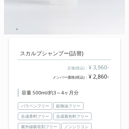
cart
カートの中を見る
contact
お問い合わせ
スカルプシャンプー(詰替)
salon
¥ 3,960-
定価(税込)：
店舗情報
¥ 2,860-
メンバー価格(税込)：
membership
容量 500ml/約3～4ヶ月分
メンバー登録案内
パラベンフリー
鉱物油フリー
合成香料フリー
合成着色料フリー
紫外線吸収剤フリー
ノンシリコン