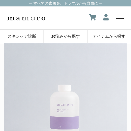
ー すべての素肌を、トラブルから自由に ー
スキンケア診断
お悩みから探す
アイテムから探す
my page
マイページ
about us
mamoroについて
product
製品一覧
FAQ
よくある質問