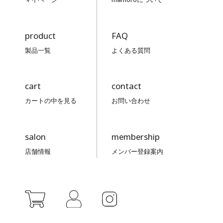
2026/05/15 投稿者：匿名
おすすめレベル：
★★
product
FAQ
製品一覧
よくある質問
マイルドソープと容器が似すぎて、
紛らわしいです!高齢の母なんかは、
しょちゅう間違っています。もっと
cart
contact
ハッキリとした色の違いとか容器の
カートの中を見る
お問い合わせ
形にしてほしいです。
salon
membership
店舗情報
メンバー登録案内
容器が・・・
2026/04/18 投稿者：匿名
おすすめレベル：
★★
最後までポンプですくえないので、