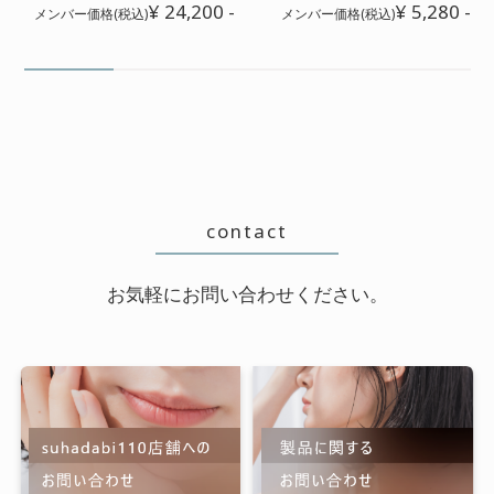
ぴっぽっぱ
¥ 24,200 -
¥ 5,280 -
メンバー価格(税込)
メンバー価格(税込)
おすすめレベル：
★★★★★
的確なアドバイスのおかげで、頭皮
の痒みが落ち着きました!痒すぎて、
ショートカット(似合わない)にしない
といけないかなと思っていたので、
切らなくて済んで嬉しいです♪
contact
お気軽にお問い合わせください。
本当に感謝です!
2026/05/16 投稿者：あいり
おすすめレベル：
★★★★★
以前から頭皮の痒みに悩んでいまし
た。皮膚科に行き、かゆみ止めや抗