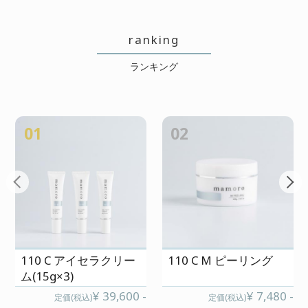
美容室で褒められます!
ranking
2026/06/03 投稿者：らりるれともこ
ランキング
おすすめレベル：
★★★★★
このシャンプーを10年浮気なしで使
っています。パーマやカラーをして
01
02
いる割にそんなにダメージを感じな
いねと美容室で言われます。これか
らも美髪維持頑張ります!!
110 C アイセラクリー
110 C M ピーリング
ありがとうございます!
ム(15g×3)
2026/05/22 投稿者：くるくるてんてん
¥ 39,600 -
¥ 7,480 -
定価(税込)
定価(税込)