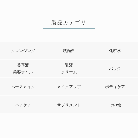
製品カテゴリ
愛用してます♪
2026/07/01 投稿者：よっしぃ
クレンジング
洗顔料
化粧水
おすすめレベル：
★★★★★
長年愛用してます♪使い始め当初は、
美容液
乳液
パック
美容オイル
クリーム
泡立たないしシャンプー後はバシバ
シでもわっと広がるしで、えぇーー
ベースメイク
メイクアップ
ボディケア
ー…って感じでしたが、2週間過ぎた
ころからすべて解決されました。髪
ヘアケア
サプリメント
その他
のツヤもあるし、これからも愛用し
ます♪