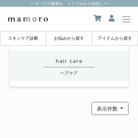
ー すべての素肌を、トラブルから自由に ー
スキンケア診断
お悩みから探す
アイテムから探す
my page
hair care
マイページ
ヘアケア
about us
mamoroについて
product
表示件数
製品一覧
FAQ
よくある質問