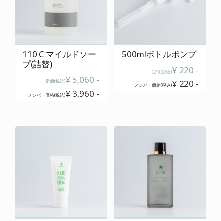
ご使用上の注意
特定商取引に関する表記
プライバシーポリシー
110 C マイルドソー
500mlボトルポンプ
プ(詰替)
¥ 220 -
運営会社
定価(税込)
¥ 5,060 -
定価(税込)
¥ 220 -
メンバー価格(税込)
¥ 3,960 -
メンバー価格(税込)
0120-820-110
定休日 : 毎週 日・月・祝