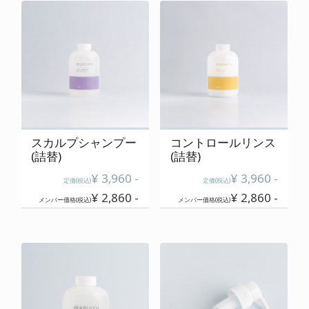
cart
カートの中を見る
contact
お問い合わせ
スカルプシャンプー
コントロールリンス
salon
(詰替)
(詰替)
店舗情報
¥ 3,960 -
¥ 3,960 -
定価(税込)
定価(税込)
¥ 2,860 -
¥ 2,860 -
メンバー価格(税込)
メンバー価格(税込)
membership
メンバー登録案内