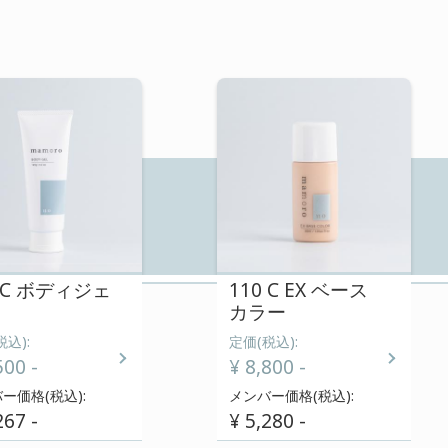
ンジング
110 C クレンジング
¥ 7,480 -
税込):
定