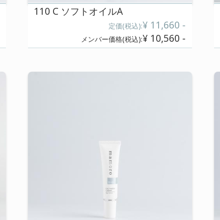
110 C ソフトオイルA
¥ 7,700 -
):
定価(税
¥ 5,940 -
):
メンバー価格(税