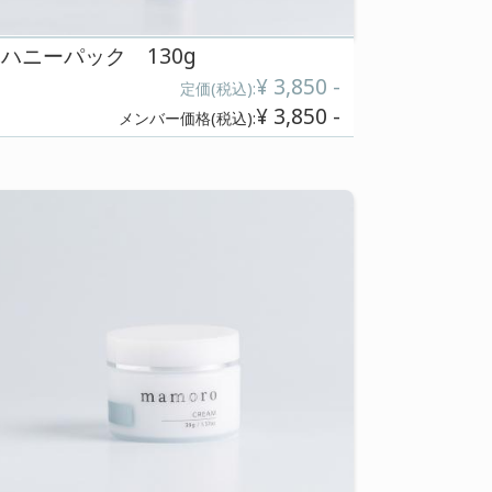
1)
ハニーパック 130
¥ 14,300 -
込):
定