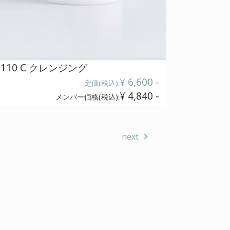
ョン
110 C ロ-ションE Ⅱ
¥ 7,480 -
税込):
定
¥ 5,060 -
税込):
メンバー価