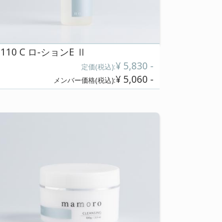
110 C クリーム
¥ 7,480 -
税込):
定
¥ 5,280 -
税込):
メンバー価