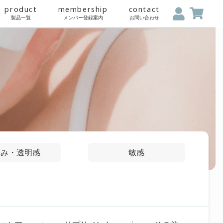
skin care shindan
product
membe
スキンケア診断
製品一覧
メンバー
t
くすみ・透明感