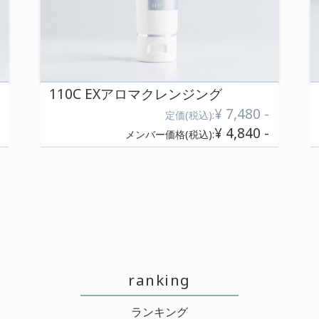
110 C モイストローシ
¥ 7,920 -
):
定価(
¥ 6,380 -
):
メンバー価格(