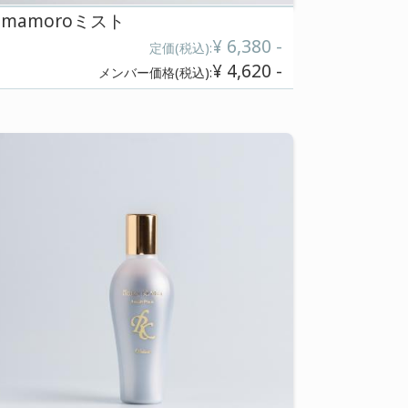
mamoroミスト
¥ 11,660 -
込):
定
¥ 10,560 -
込):
メンバー価