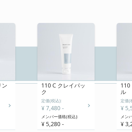
110C EXアロマクレ
¥ 7,700 -
):
定価(