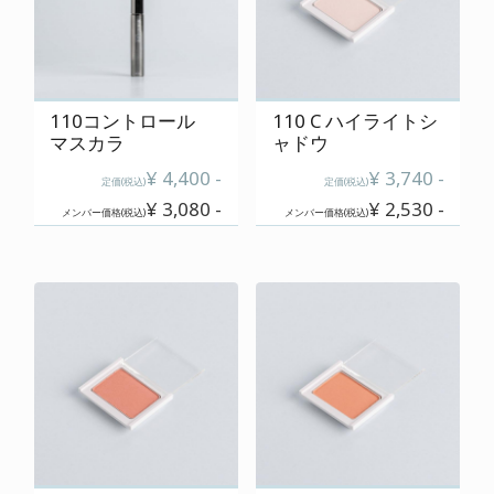
ご使用上の注意
特定商取引に関する表記
プライバシーポリシー
110コントロール
110 C ハイライトシ
マスカラ
ャドウ
運営会社
¥ 4,400 -
¥ 3,740 -
定価(税込)
定価(税込)
¥ 3,080 -
¥ 2,530 -
メンバー価格(税込)
メンバー価格(税込)
0120-820-110
定休日 : 毎週 日・月・祝