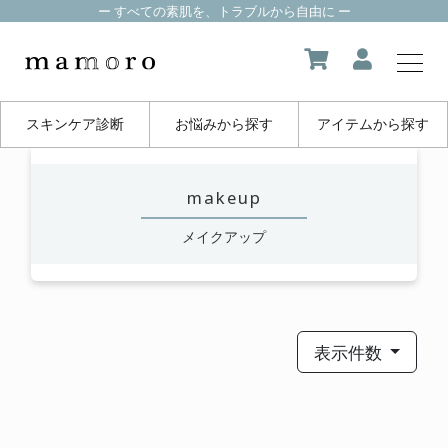
ー すべての素肌を、トラブルから自由に ー
スキンケア診断
お悩みから探す
アイテムから探す
my page
makeup
マイページ
メイクアップ
about us
mamoroについて
product
表示件数
製品一覧
FAQ
よくある質問