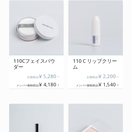
cart
カートの中を見る
contact
お問い合わせ
110Cフェイスパウ
110 C リップクリー
salon
ダー
ム
店舗情報
¥ 5,280 -
¥ 2,200 -
定価(税込)
定価(税込)
¥ 4,180 -
¥ 1,540 -
メンバー価格(税込)
メンバー価格(税込)
membership
メンバー登録案内