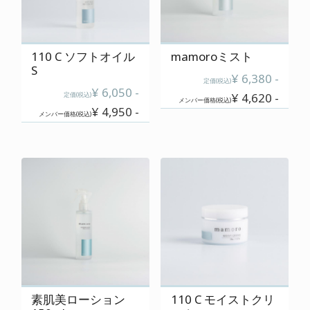
ご使用上の注意
特定商取引に関する表記
110 C ソフトオイル
mamoroミスト
S
プライバシーポリシー
¥ 6,380 -
定価(税込)
¥ 6,050 -
定価(税込)
¥ 4,620 -
運営会社
メンバー価格(税込)
¥ 4,950 -
メンバー価格(税込)
0120-820-110
定休日 : 毎週 日・月・祝
素肌美ローション
110 C モイストクリ