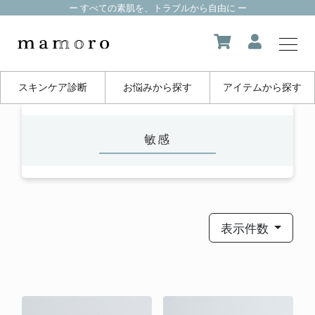
ー すべての素肌を、トラブルから自由に ー
スキンケア診断
お悩みから探す
アイテムから探す
my page
敏感
マイページ
about us
mamoroについて
表示件数
product
製品一覧
FAQ
よくある質問