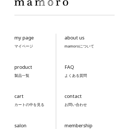
スタッフさんの言う通りでした♪
my page
about us
2026/05/19 投稿者：るるぶ
マイページ
mamoroについて
おすすめレベル：
★★★★★
40代後半から、周りとの差がついて
product
FAQ
くるから!とサロンで言われていて、
製品一覧
よくある質問
いまいちピンときていませんでした
が、ついこの間久しぶりに友達と会
い、「ほんまやん!」でした。目の周
cart
contact
りのシワとくすみが・・・人に教え
カートの中を見る
お問い合わせ
るのは自分の肌に結果が出てからと
思っていたので、その日に友達に教
えました♪来週、一緒に行く予定です
salon
membership