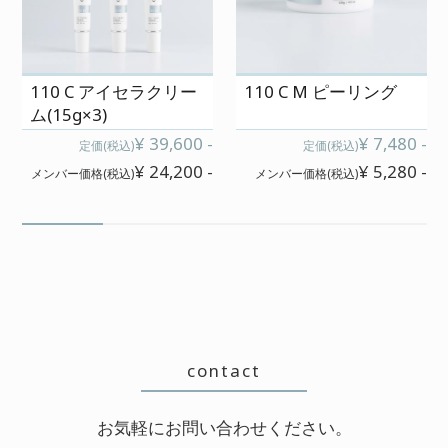
肌の変化が楽しみです!!!
110 C アイセラクリー
110 C M ピーリング
ム(15g×3)
やけどにも使える!
¥ 39,600 -
¥ 7,480 -
定価(税込)
定価(税込)
2026/06/05 投稿者：ふゆみ
¥ 24,200 -
¥ 5,280 -
メンバー価格(税込)
メンバー価格(税込)
おすすめレベル：
★★★★★
不慣れなヘアーコテで、前髪の生え
際をやけどしてしまいました。。急
いでいたので冷やせず、ヒリヒリの
まま出勤。。。昼休みにサロンにラ
イン相談すると、すぐに返事をいた
contact
だき、とにかく素肌美ジェルをこま
めにつけてとのこと!外では無理なの
お気軽にお問い合わせください。
で、家にいるときにできるだけアド