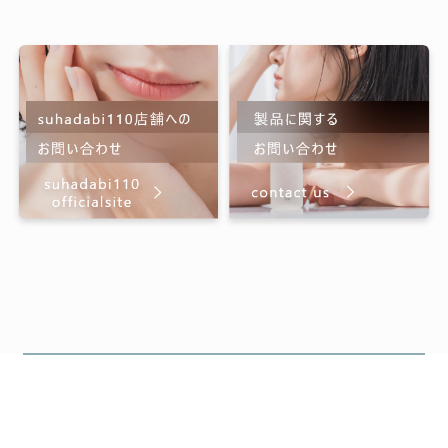
バイス通りにしました。10日ほどで
跡も残らずつるつるになり本当に感
謝です!ありがとうございました!!
すぐに効果ありました!
2026/05/30 投稿者：ななみ
おすすめレベル：
★★★★★
前から興味あったので、サロンで試
しに使ってもらいました。翌朝、肌
のやわらかさがいつもと格段に違
い、効果の速さに驚きました!10%引
きの月でしたので、早速購入しまし
た(^^)気に入っています♪