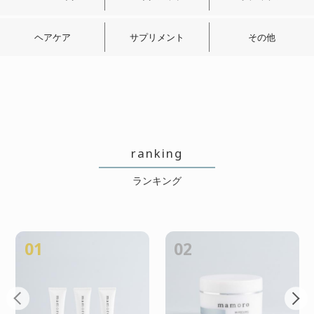
ハリ実感しました
ヘアケア
サプリメント
その他
2026/06/18 投稿者：グ美
おすすめレベル：
★★★★★
化粧水の前に使った方が、ハリ実感
しました!お手入れ楽しいです♪
ranking
ランキング
ハリ感でました!!
2026/06/11 投稿者：ラブりん
おすすめレベル：
★★★★★
01
02
使い始めて1か月くらいで、ハリを感
じました。美容液なのに化粧水の前
に使うのも新鮮でした!これからのお