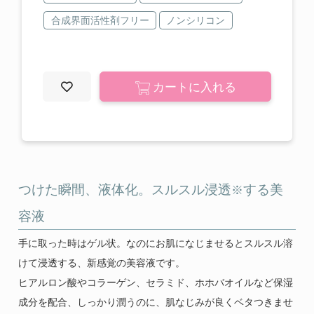
ご使用上の注意
合成界面活性剤フリー
ノンシリコン
特定商取引に関する表記
プライバシーポリシー
カートに入れる
運営会社
0120-820-110
定休日 : 毎週 日・月・祝
つけた瞬間、液体化。スルスル浸透
する美
※
容液
手に取った時はゲル状。なのにお肌になじませるとスルスル溶
けて浸透する、新感覚の美容液です。
ヒアルロン酸やコラーゲン、セラミド、ホホバオイルなど保湿
成分を配合、しっかり潤うのに、肌なじみが良くベタつきませ