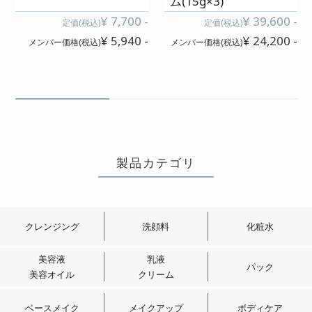
ム(15g×3)
¥ 7,700 -
¥ 39,600 -
定価(税込)
定価(税込)
母は会員ではないのですが、時間が
¥ 5,940 -
¥ 24,200 -
メンバー価格(税込)
メンバー価格(税込)
あるときはしゃべりながら母の顔を
スキンケアしてあげています。普段
はもったいないので母の顔には使わ
ないのですが、先日の母の日に、素
肌美ジェルをつかってみました。母
にはなにも言ってなかったけど、次
の日「いつもと違うねんけど!なにか
製品カテゴリ
した!?」と言われ、気に入られたら困
るので何も言いませんでしたが、や
っぱり素肌美ジェルすご!!と思いまし
クレンジング
洗顔料
化粧水
た♪
美容液
乳液
パック
美容オイル
クリーム
ベースメイク
メイクアップ
ボディケア