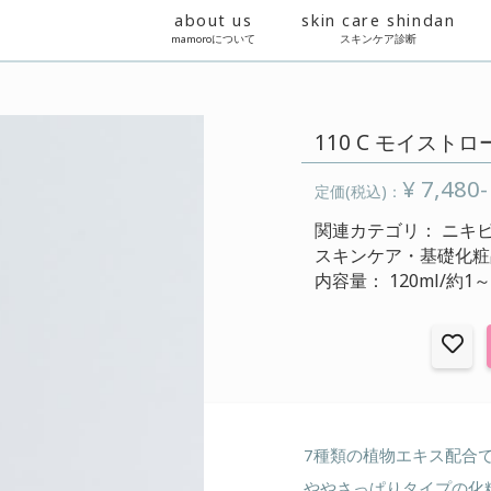
about us
mamoroについて