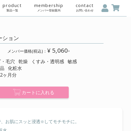
skin care shindan
product
membe
スキンケア診断
製品一覧
メンバー
110 C モイストローション
¥ 7,480-
¥
定価(税込)：
メンバー価格(税込)：
関連カテゴリ：
ニキビ・毛穴
乾燥
くすみ・
スキンケア・基礎化粧品
化粧水
内容量：
120ml/約1～2ヶ月分
カートに入れ