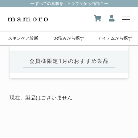
ー すべての素肌を、トラブルから自由に ー
スキンケア診断
お悩みから探す
アイテムから探す
my page
会員様限定1月のおすすめ製品
マイページ
about us
mamoroについて
現在、製品はございません。
product
製品一覧
FAQ
よくある質問