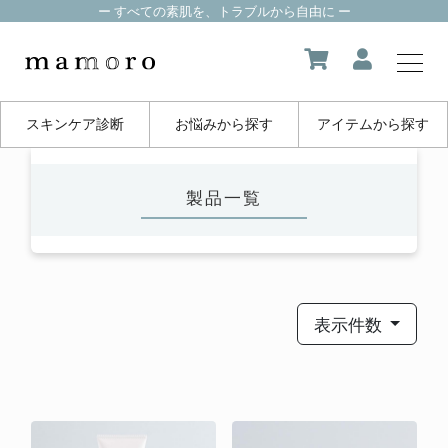
ー すべての素肌を、トラブルから自由に ー
スキンケア診断
お悩みから探す
アイテムから探す
my page
製品一覧
マイページ
about us
mamoroについて
表示件数
product
製品一覧
FAQ
よくある質問