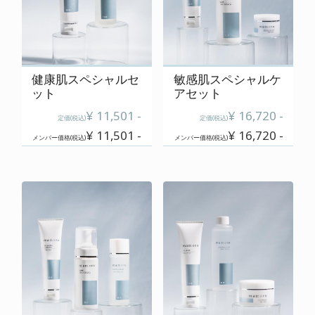
ご使用上の注意
特定商取引に関する表記
プライバシーポリシー
健康肌スペシャルセ
敏感肌スペシャルケ
ット
アセット
運営会社
¥ 11,501 -
¥ 16,720 -
定価(税込)
定価(税込)
¥ 11,501 -
¥ 16,720 -
メンバー価格(税込)
メンバー価格(税込)
0120-820-110
定休日 : 毎週 日・月・祝