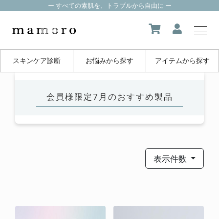
ー すべての素肌を、トラブルから自由に ー
スキンケア診断
お悩みから探す
アイテムから探す
my page
会員様限定7月のおすすめ製品
マイページ
about us
mamoroについて
表示件数
product
製品一覧
FAQ
よくある質問