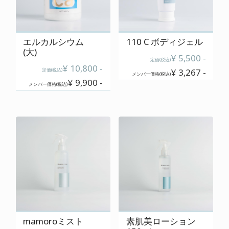
ご使用上の注意
特定商取引に関する表記
エルカルシウム
110 C ボディジェル
(大)
プライバシーポリシー
¥ 5,500 -
定価(税込)
¥ 10,800 -
定価(税込)
¥ 3,267 -
運営会社
メンバー価格(税込)
¥ 9,900 -
メンバー価格(税込)
0120-820-110
定休日 : 毎週 日・月・祝
mamoroミスト
素肌美ローション